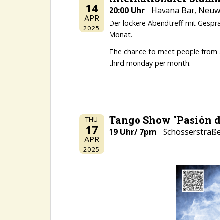
14
20:00 Uhr
Havana Bar, Neuwe
APR
Der lockere Abendtreff mit Gesprä
2025
Monat.
The chance to meet people from all
third monday per month.
Tango Show "Pasión 
THU
17
19 Uhr/ 7pm
Schösserstraße 
APR
2025