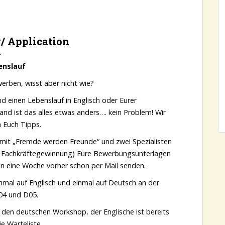
 Application
enslauf
werben, wisst aber nicht wie?
nd einen Lebenslauf in Englisch oder Eurer
nd ist das alles etwas anders…. kein Problem! Wir
 Euch Tipps.
 mit „Fremde werden Freunde“ und zwei Spezialisten
r Fachkräftegewinnung) Eure Bewerbungsunterlagen
en eine Woche vorher schon per Mail senden.
nmal auf Englisch und einmal auf Deutsch an der
D04 und D05.
r den deutschen Workshop, der Englische ist bereits
e Warteliste.