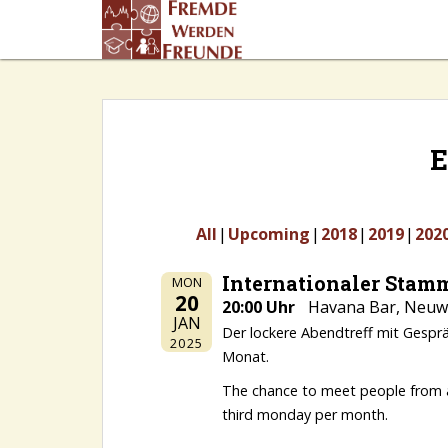
S
k
i
p
t
o
m
E
a
i
n
All
Upcoming
2018
2019
202
c
o
Internationaler Stam
MON
n
20
20:00 Uhr
Havana Bar, Neuwe
t
JAN
e
Der lockere Abendtreff mit Gesprä
2025
n
Monat.
t
The chance to meet people from all
third monday per month.