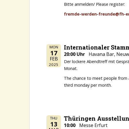
Bitte anmelden/ Please register:
fremde-werden-freunde@fh-er
Internationaler Stam
MON
17
20:00 Uhr
Havana Bar, Neuwe
FEB
Der lockere Abendtreff mit Gesprä
2025
Monat.
The chance to meet people from all
third monday per month.
Thüringen Ausstellu
THU
13
10:00
Messe Erfurt