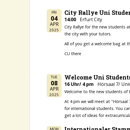
City Rallye Uni Stude
FRI
04
14:00
Erfurt City
APR
City Rallye for the new students at
2025
the city with your tutors.
All of you get a welcome bag at t
CU there
Welcome Uni Student
TUE
08
16 Uhr/ 4 pm
Hörsaal 7/ Univ
APR
Welcome to the new students of 
2025
At 4 pm we will meet at "Hörsaal 7
for international students. You ca
get a lot of ideas for extracurricula
Internationaler Stam
MON