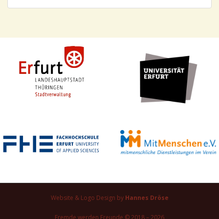
Website & Logo Design by
Hannes Dröse
Fremde werden Freunde © 2018 – 2026