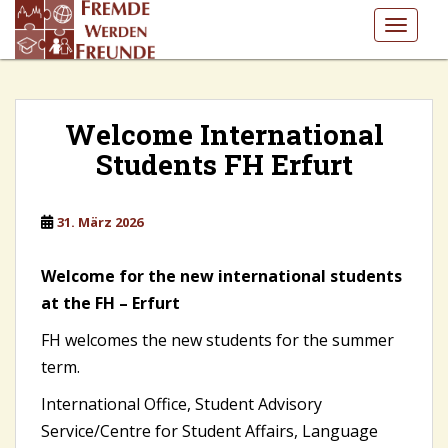
S
TOGGLE
k
i
p
t
o
Welcome International
m
Students FH Erfurt
a
i
n
31. März 2026
c
o
Welcome for the new international students
n
at the FH – Erfurt
t
e
FH welcomes the new students for the summer
n
term.
t
International Office, Student Advisory
Service/Centre for Student Affairs, Language