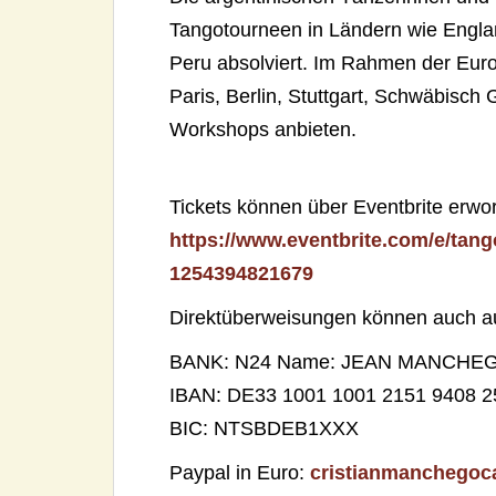
Tangotourneen in Ländern wie Engl
Peru absolviert. Im Rahmen der Eur
Paris, Berlin, Stuttgart, Schwäbisc
Workshops anbieten.
Tickets können über Eventbrite erwo
https://www.eventbrite.com/e/tan
1254394821679
Direktüberweisungen können auch au
BANK: N24 Name: JEAN MANCHE
IBAN: DE33 1001 1001 2151 9408 2
BIC: NTSBDEB1XXX
Paypal in Euro:
cristianmanchego