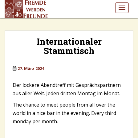
S
TOGGLE
k
i
p
t
o
Internationaler
m
Stammtisch
a
i
n
27. März 2024
c
o
Der lockere Abendtreff mit Gesprächspartnern
n
aus aller Welt. Jeden dritten Montag im Monat.
t
e
The chance to meet people from all over the
n
world in a nice bar in the evening. Every third
t
monday per month.