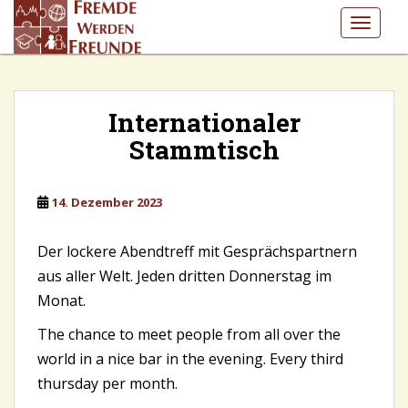
S
TOGGLE
k
i
p
t
o
Internationaler
m
Stammtisch
a
i
n
14. Dezember 2023
c
o
Der lockere Abendtreff mit Gesprächspartnern
n
aus aller Welt. Jeden dritten Donnerstag im
t
Monat.
e
n
The chance to meet people from all over the
t
world in a nice bar in the evening. Every third
thursday per month.