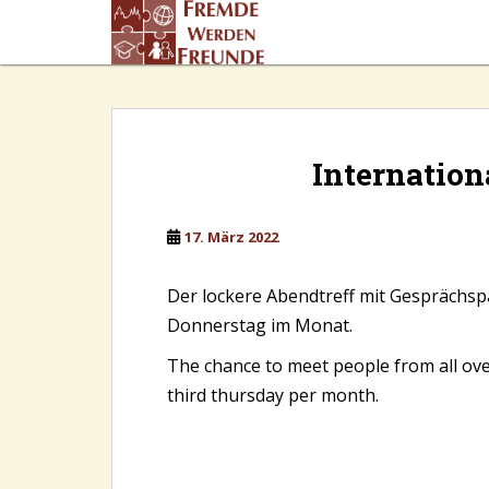
S
k
i
p
t
o
m
Internation
a
i
n
17. März 2022
c
o
Der lockere Abendtreff mit Gesprächspa
n
Donnerstag im Monat.
t
e
The chance to meet people from all over
n
third thursday per month.
t