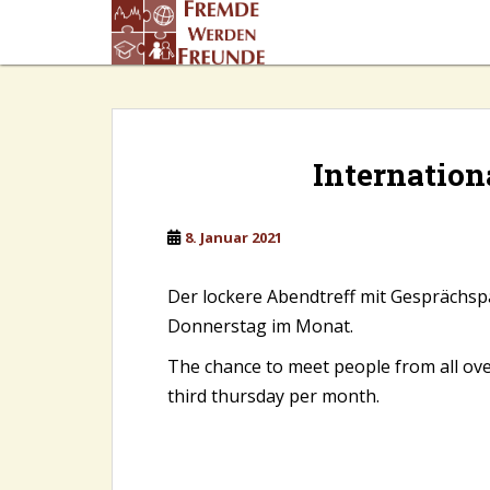
S
k
i
p
t
o
m
Internation
a
i
n
8. Januar 2021
c
o
Der lockere Abendtreff mit Gesprächspa
n
Donnerstag im Monat.
t
e
The chance to meet people from all over
n
third thursday per month.
t