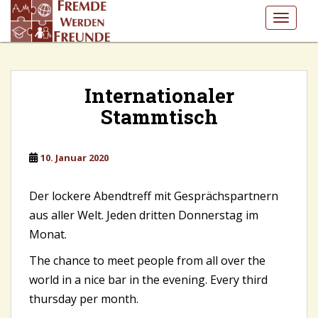
S
TOGGLE
k
i
p
t
o
Internationaler
m
Stammtisch
a
i
n
10. Januar 2020
c
o
Der lockere Abendtreff mit Gesprächspartnern
n
aus aller Welt. Jeden dritten Donnerstag im
t
Monat.
e
n
The chance to meet people from all over the
t
world in a nice bar in the evening. Every third
thursday per month.