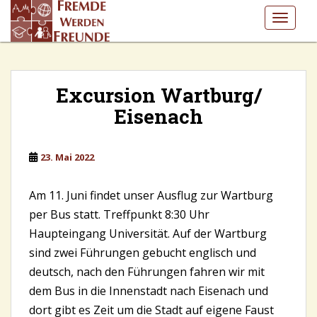
S
TOGGLE
k
i
p
t
o
Excursion Wartburg/
m
Eisenach
a
i
n
23. Mai 2022
c
o
Am 11. Juni findet unser Ausflug zur Wartburg
n
per Bus statt. Treffpunkt 8:30 Uhr
t
Haupteingang Universität. Auf der Wartburg
e
n
sind zwei Führungen gebucht englisch und
t
deutsch, nach den Führungen fahren wir mit
dem Bus in die Innenstadt nach Eisenach und
dort gibt es Zeit um die Stadt auf eigene Faust