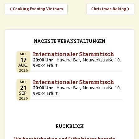
Beitragsnavigation
Cooking Evening Vietnam
Christmas Baking
NÄCHSTE VERANSTALTUNGEN
Internationaler Stammtisch
MO.
17
20:00 Uhr
Havana Bar, Neuwerkstraße 10,
AUG.
99084 Erfurt
2026
Internationaler Stammtisch
MO.
21
20:00 Uhr
Havana Bar, Neuwerkstraße 10,
SEP.
99084 Erfurt
2026
RÜCKBLICK
Weihnachtsbacken und Fröbelsterne basteln