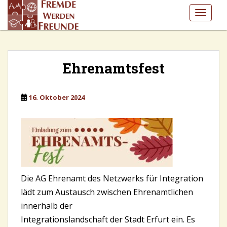
S
TOGGLE
k
i
p
t
o
Ehrenamtsfest
m
a
16. Oktober 2024
i
n
c
o
n
t
e
Die AG Ehrenamt des Netzwerks für Integration
n
lädt zum Austausch zwischen Ehrenamtlichen
t
innerhalb der
Integrationslandschaft der Stadt Erfurt ein. Es