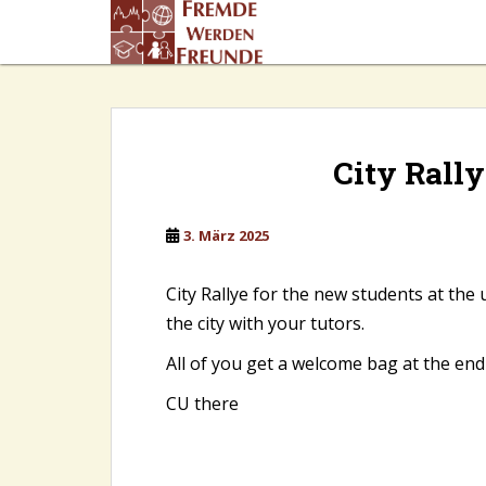
S
k
i
p
t
o
m
City Rall
a
i
n
3. März 2025
c
o
City Rallye for the new students at the 
n
the city with your tutors.
t
e
All of you get a welcome bag at the end
n
CU there
t