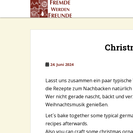
S
k
i
p
t
o
m
Christ
a
i
n
24. Juni 2024
c
o
Lasst uns zusammen ein paar typisch
n
die Rezepte zum Nachbacken natürlich 
t
Wer nicht gerade nascht, bäckt und ver
e
Weihnachtsmusik genießen.
n
t
Let´s bake together some typical germa
recipes afterwards.
Also you can craft some christmas orna