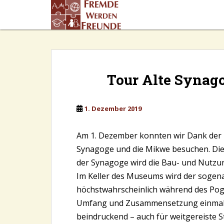
S
k
i
p
t
o
m
Tour Alte Synag
a
i
n
1. Dezember 2019
c
o
Am 1. Dezember konnten wir Dank der 
n
Synagoge und die Mikwe besuchen. Die 
t
der Synagoge wird die Bau- und Nutzun
e
Im Keller des Museums wird der sogenan
n
höchstwahrscheinlich während des Pog
t
Umfang und Zusammensetzung einmalige
beindruckend – auch für weitgereiste S