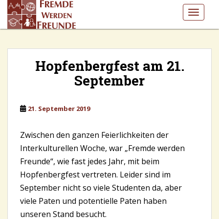
S
TOGGLE
k
i
p
t
o
Hopfenbergfest am 21.
m
September
a
i
n
21. September 2019
c
o
Zwischen den ganzen Feierlichkeiten der
n
Interkulturellen Woche, war „Fremde werden
t
Freunde“, wie fast jedes Jahr, mit beim
e
n
Hopfenbergfest vertreten. Leider sind im
t
September nicht so viele Studenten da, aber
viele Paten und potentielle Paten haben
unseren Stand besucht.