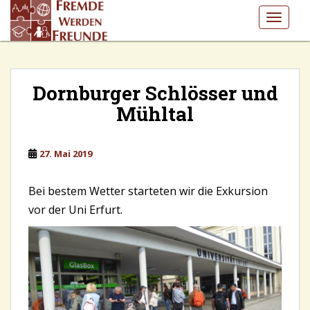
S
TOGGLE
k
i
p
t
o
Dornburger Schlösser und
m
Mühltal
a
i
n
27. Mai 2019
c
o
Bei bestem Wetter starteten wir die Exkursion
n
vor der Uni Erfurt.
t
e
n
t