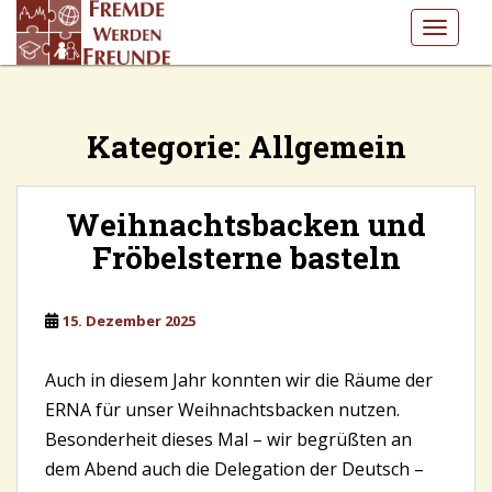
S
TOGGLE
k
i
p
t
Kategorie:
Allgemein
o
m
a
i
Weihnachtsbacken und
n
Fröbelsterne basteln
c
o
n
15. Dezember 2025
t
e
Auch in diesem Jahr konnten wir die Räume der
n
ERNA für unser Weihnachtsbacken nutzen.
t
Besonderheit dieses Mal – wir begrüßten an
dem Abend auch die Delegation der Deutsch –