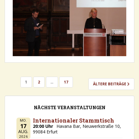
SEITENNUMMERIERUNG
1
2
…
17
ÄLTERE BEITRÄGE
DER
BEITRÄGE
NÄCHSTE VERANSTALTUNGEN
Internationaler Stammtisch
MO.
17
20:00 Uhr
Havana Bar, Neuwerkstraße 10,
AUG.
99084 Erfurt
2026